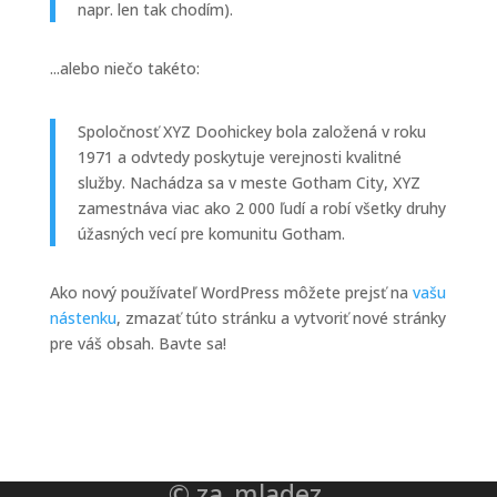
napr. len tak chodím).
...alebo niečo takéto:
Spoločnosť XYZ Doohickey bola založená v roku
1971 a odvtedy poskytuje verejnosti kvalitné
služby. Nachádza sa v meste Gotham City, XYZ
zamestnáva viac ako 2 000 ľudí a robí všetky druhy
úžasných vecí pre komunitu Gotham.
Ako nový používateľ WordPress môžete prejsť na
vašu
nástenku
, zmazať túto stránku a vytvoriť nové stránky
pre váš obsah. Bavte sa!
© za_mladez