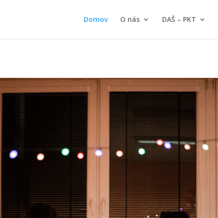
Domov
O nás
DAŠ – PKT