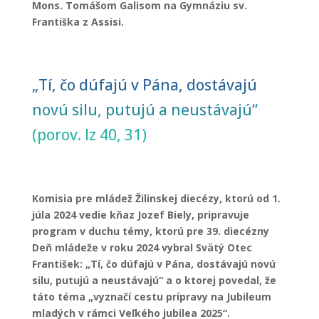
Mons. Tomášom Galisom na Gymnáziu sv.
Františka z Assisi.
„Tí, čo dúfajú v Pána, dostávajú
novú silu, putujú a neustávajú“
(porov. Iz 40, 31)
Komisia pre mládež Žilinskej diecézy, ktorú od 1.
júla 2024 vedie kňaz Jozef Biely, pripravuje
program v duchu témy, ktorú pre 39. diecézny
Deň mládeže v roku 2024 vybral Svätý Otec
František: „Tí, čo dúfajú v Pána, dostávajú novú
silu, putujú a neustávajú“ a o ktorej povedal, že
táto téma „vyznačí cestu prípravy na Jubileum
mladých v rámci Veľkého jubilea 2025“.