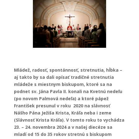
Mládež, radosť, spontánnosť, stretnutia, hĺbka –
aj takto by sa dali opísať tradičné stretnutia
mládeže s miestnym biskupom, ktoré sa na
podnet sv. Jána Pavla II. konali na Kvetnú nedeľu
(po novom Palmová nedeľa) a ktoré pápež
František presunul v roku 2020 na slávnosť
Nášho Pána Ježiša Krista, Kráľa neba i zeme
(Slávnosť Krista Kráľa). V tomto roku to vychádza
23. – 24. novembra 2024 a v našej diecéze sa
mladí od 15 do 35 rokov stretnú s biskupom