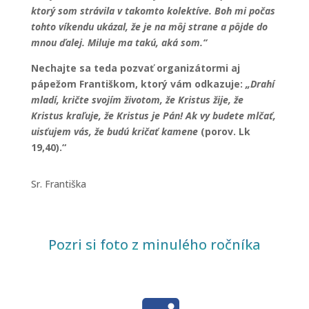
ktorý som strávila v takomto kolektíve. Boh mi počas
tohto víkendu ukázal, že je na môj strane a pôjde do
mnou ďalej. Miluje ma takú, aká som.“
Nechajte sa teda pozvať organizátormi aj
pápežom Františkom, ktorý vám odkazuje:
„Drahí
mladí, kričte svojím životom, že Kristus žije, že
Kristus kraľuje, že Kristus je Pán! Ak vy budete mlčať,
uisťujem vás, že budú kričať kamene
(porov. Lk
19,40).“
Sr. Františka
Pozri si foto z minulého ročníka