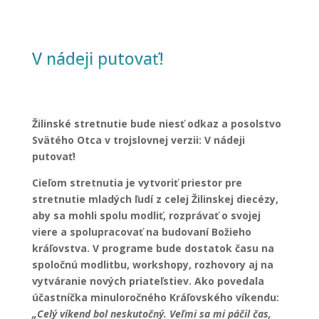
V nádeji putovať!
Žilinské stretnutie bude niesť odkaz a posolstvo
Svätého Otca v trojslovnej verzii: V nádeji
putovať!
Cieľom stretnutia je vytvoriť priestor pre
stretnutie mladých ľudí z celej Žilinskej diecézy,
aby sa mohli spolu modliť, rozprávať o svojej
viere a spolupracovať na budovaní Božieho
kráľovstva. V programe bude dostatok času na
spoločnú modlitbu, workshopy, rozhovory aj na
vytváranie nových priateľstiev. Ako povedala
účastníčka minuloročného Kráľovského víkendu:
„Celý víkend bol neskutočný. Veľmi sa mi páčil čas,